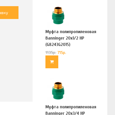
авку
Муфта полипропиленовая
Banninger 20х1/2 НР
(G8243G2015)
1135
р.
715
р.
Муфта полипропиленовая
Banninger 20х3/4 НР