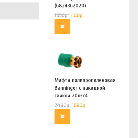
(G8243G2020)
1650
р.
1100
р.
Муфта полипропиленовая
Banninger с накидной
гайкой 20х3/4
(G83322020)
2480
р.
1690
р.