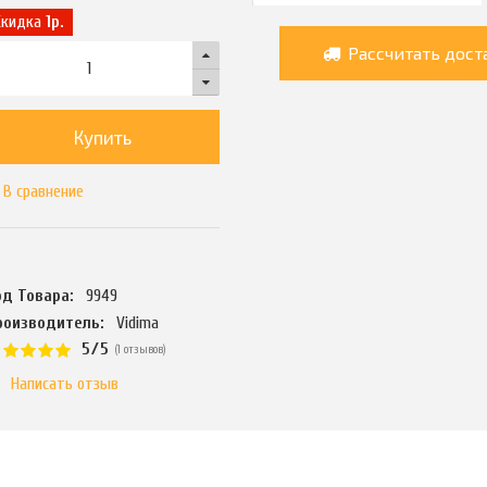
Скидка
1р.
Рассчитать дост
Купить
В сравнение
од Товара:
9949
роизводитель:
Vidima
5/5
(1 отзывов)
Написать отзыв