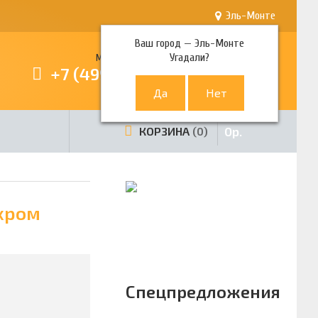
Эль-Монте
Ваш город —
Эль-Монте
Угадали?
Многоканальный телефон
+7 (499) 380-80-80
0
р.
КОРЗИНА
0
хром
Спецпредложения