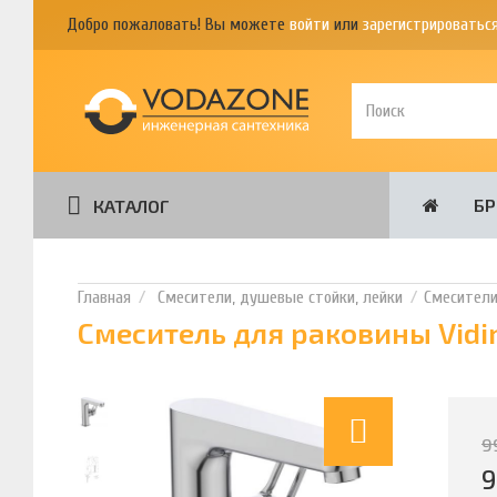
Добро пожаловать! Вы можете
войти
или
зарегистрироватьс
Б
КАТАЛОГ
Смесители, душевые стойки, лейки
Смесител
Смеситель для раковины Vid
9