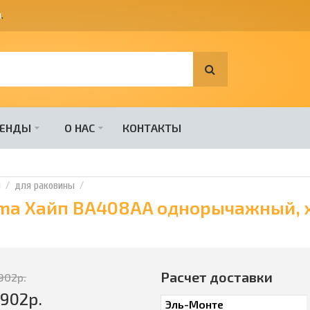
я
.
РЕНДЫ
О НАС
КОНТАКТЫ
и
для раковины
ima Хайп BA408AA однорычажный, 
Расчет доставки
902
р.
9902
р.