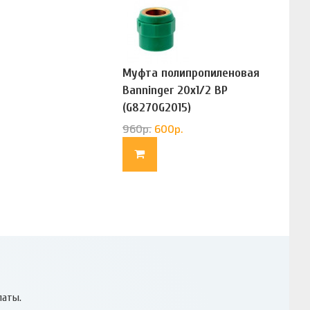
Муфта полипропиленовая
Banninger 20х1/2 ВР
(G8270G2015)
960
р.
600
р.
латы.