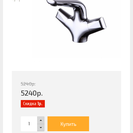
5240
р.
5240
р.
Скидка
1р.
Купить