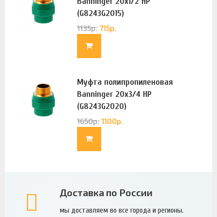
Banninger 20х1/2 НР
(G8243G2015)
1135
р.
715
р.
Муфта полипропиленовая
Banninger 20х3/4 НР
(G8243G2020)
1650
р.
1100
р.
Доставка по России
мы доставляем во все города и регионы.