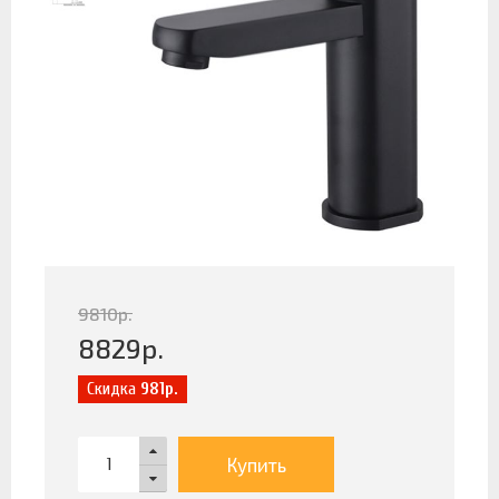
9810
р.
8829
р.
Скидка
981р.
Купить