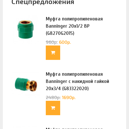
Спецпредложения
Муфта полипропиленовая
Banninger 20х1/2 ВР
(G8270G2015)
960
р.
600
р.
Муфта полипропиленовая
Banninger с накидной гайкой
20х3/4 (G83322020)
2480
р.
1690
р.