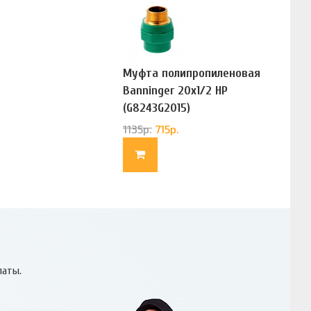
Муфта полипропиленовая
Banninger 20х1/2 НР
(G8243G2015)
1135
р.
715
р.
латы.