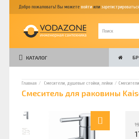
Добро пожаловать! Вы можете
войти
или
зарегистрироватьс
Б
КАТАЛОГ
Смесители, душевые стойки, лейки
Смесител
Смеситель для раковины Kais
1
1