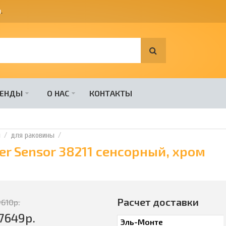
я
.
РЕНДЫ
О НАС
КОНТАКТЫ
и
для раковины
er Sensor 38211 сенсорный, хром
Расчет доставки
9610
р.
7649
р.