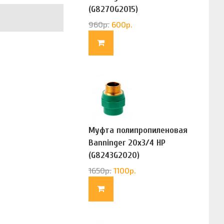
(G8270G2015)
960
р.
600
р.
Муфта полипропиленовая
Banninger 20х3/4 НР
(G8243G2020)
1650
р.
1100
р.