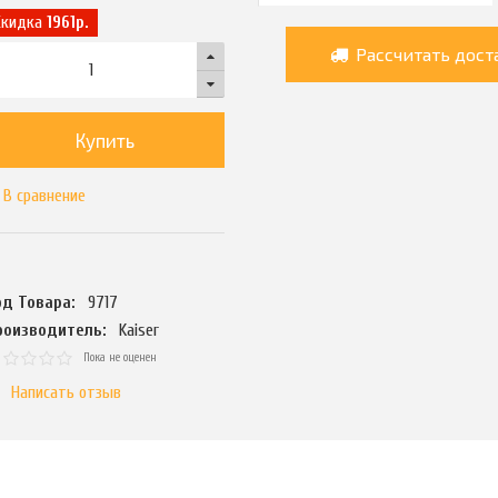
Скидка
1961р.
Рассчитать дост
Купить
В сравнение
од Товара:
9717
роизводитель:
Kaiser
Пока не оценен
Написать отзыв