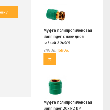
авку
Муфта полипропиленовая
Banninger с накидной
гайкой 20х3/4
(G83322020)
2480
р.
1690
р.
Муфта полипропиленовая
Banninger 20х1/2 ВР