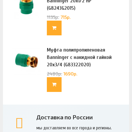
Banninger 20х1/2 НР
(G8243G2015)
1135
р.
715
р.
Муфта полипропиленовая
Banninger с накидной гайкой
20х3/4 (G83322020)
2480
р.
1690
р.
Доставка по России
мы доставляем во все города и регионы.