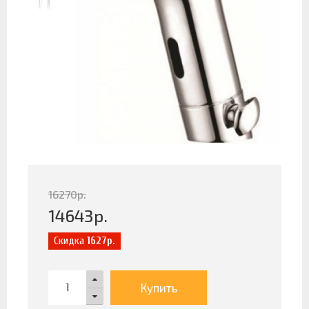
16270
р.
14643
р.
Скидка
1627р.
Купить