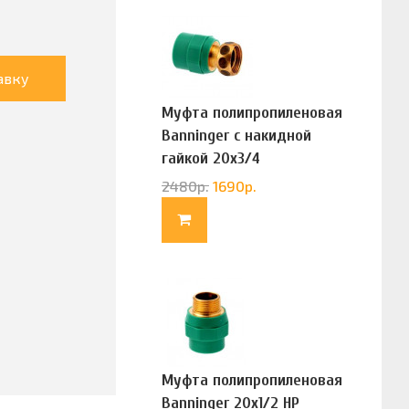
авку
Муфта полипропиленовая
Banninger с накидной
гайкой 20х3/4
(G83322020)
2480
р.
1690
р.
Муфта полипропиленовая
Banninger 20х1/2 НР