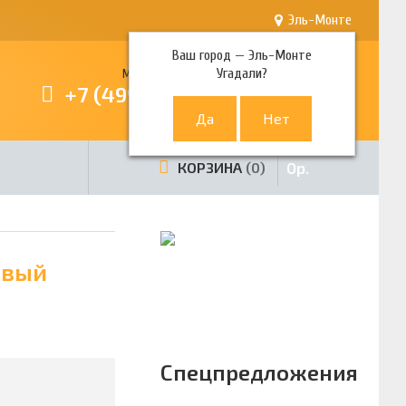
Эль-Монте
Ваш город —
Эль-Монте
Угадали?
Многоканальный телефон
+7 (499) 380-80-80
0
р.
КОРЗИНА
0
овый
Спецпредложения