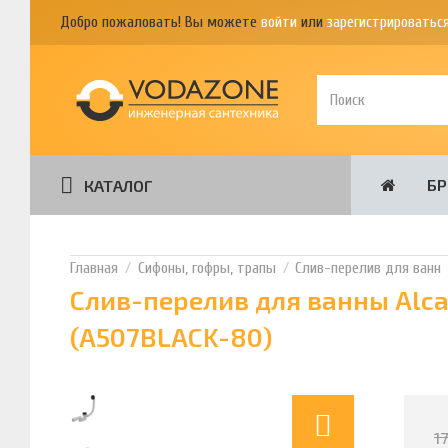
Добро пожаловать! Вы можете
войти
или
зарегистрироватьс
Б
КАТАЛОГ
Сифоны, гофры, трапы
Слив-перелив для ванн
Слив-перелив для ванны Alc
(A507BLACK-80)
1