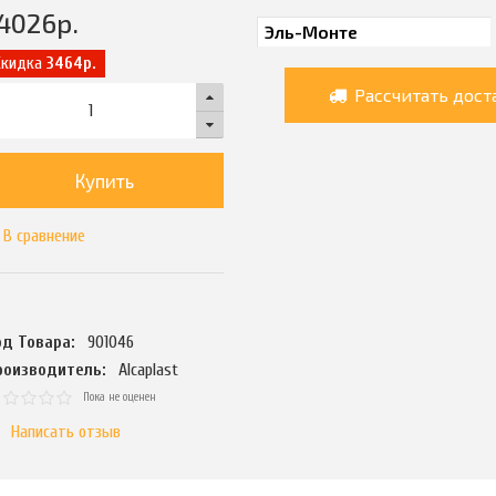
4026
р.
Скидка
3464р.
Рассчитать дост
Купить
В сравнение
од Товара:
901046
роизводитель:
Alcaplast
Пока не оценен
Написать отзыв