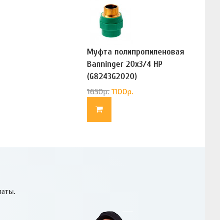
Муфта полипропиленовая
Banninger 20х3/4 НР
(G8243G2020)
1650
р.
1100
р.
латы.