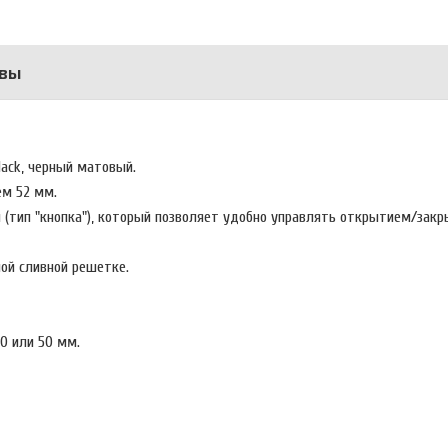
вы
clack, черный матовый.
ем 52 мм.
(тип "кнопка"), который позволяет удобно управлять открытием/зак
ной сливной решетке.
40 или 50 мм.