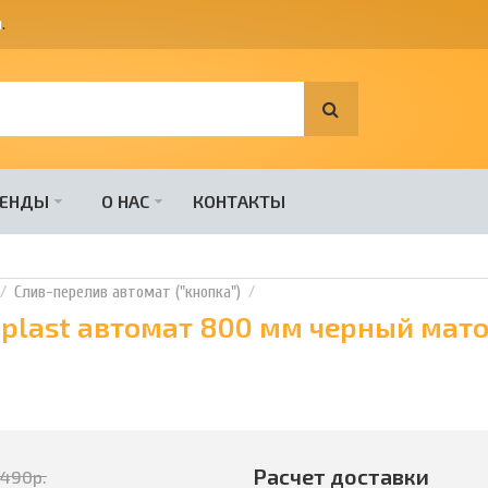
я
.
РЕНДЫ
О НАС
КОНТАКТЫ
Слив-перелив автомат ("кнопка")
aplast автомат 800 мм черный мат
Расчет доставки
7490
р.