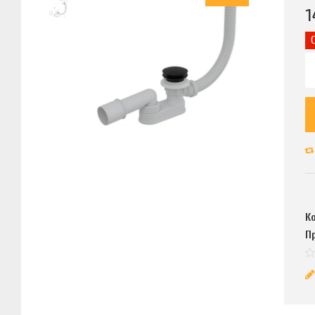
1
К
П