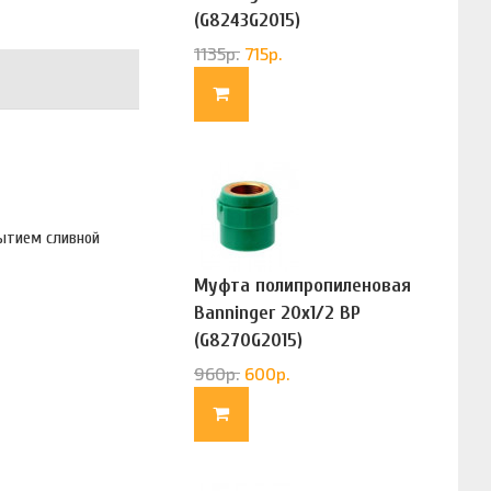
(G8243G2015)
1135
р.
715
р.
рытием сливной
Муфта полипропиленовая
Banninger 20х1/2 ВР
(G8270G2015)
960
р.
600
р.