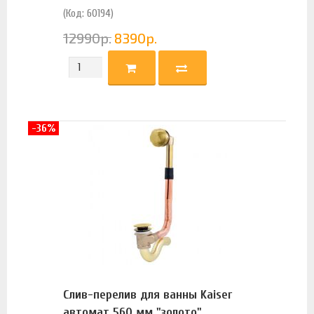
(Код: 60194)
12990
р.
8390
р.
-36%
Слив-перелив для ванны Kaiser
автомат 560 мм "золото"