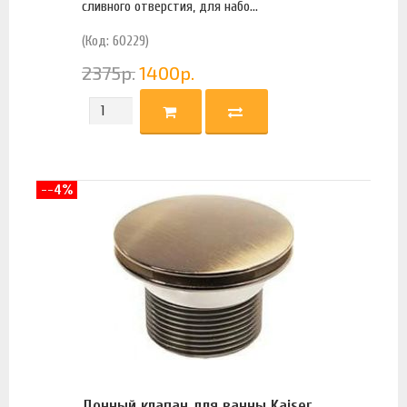
сливного отверстия, для набо...
(Код: 60229)
2375
р.
1400
р.
--4%
Донный клапан для ванны Kaiser