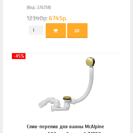
(Код: 220258)
12340
р.
6745
р.
-45%
Слив-перелив для ванны McAlpine