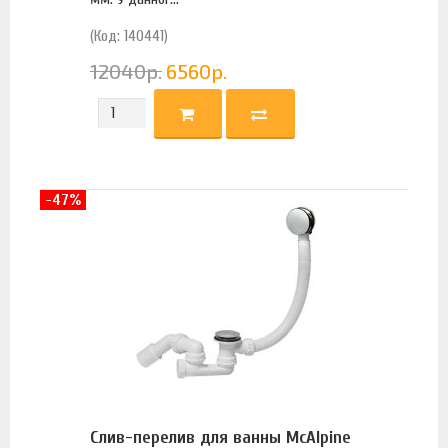
(Код: 140441)
12040
р.
6560
р.
-47%
Слив-перелив для ванны McAlpine