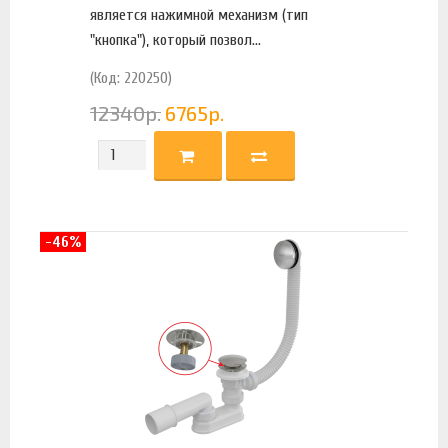
является нажимной механизм (тип
"кнопка"), который позвол...
(Код: 220250)
12340
р.
6765
р.
-46%