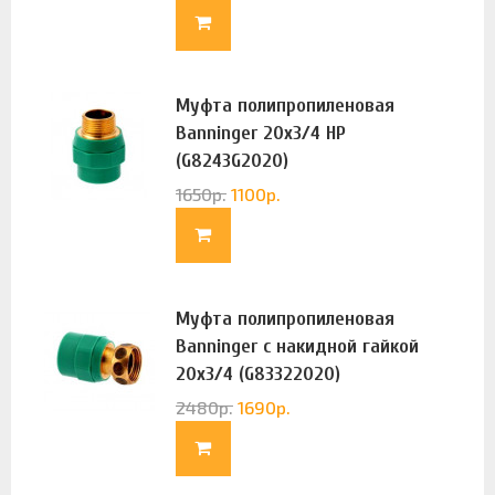
Муфта полипропиленовая
Banninger 20х3/4 НР
(G8243G2020)
1650
р.
1100
р.
Муфта полипропиленовая
Banninger с накидной гайкой
20х3/4 (G83322020)
2480
р.
1690
р.