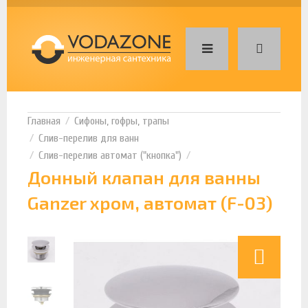
Сифоны, гофры, трапы
Слив-перелив для ванн
Слив-перелив автомат ("кнопка")
Донный клапан для ванны
Ganzer хром, автомат (F-03)