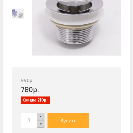
990
р.
780
р.
Скидка
210р.
Купить