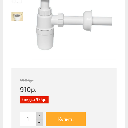
1905
р.
910
р.
Скидка
995р.
Купить