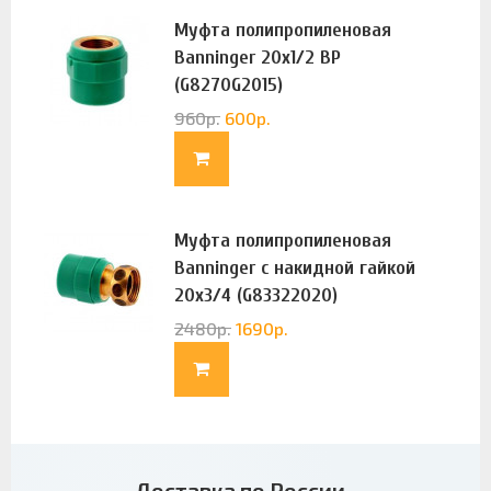
Муфта полипропиленовая
Banninger 20х1/2 ВР
(G8270G2015)
960
р.
600
р.
Муфта полипропиленовая
Banninger с накидной гайкой
20х3/4 (G83322020)
2480
р.
1690
р.
Доставка по России