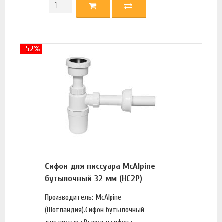
-52%
Сифон для писсуара McAlpine
бутылочный 32 мм (HC2P)
Производитель: McAlpine
(Шотландия).Сифон бутылочный
для писуара.Выход у сифона