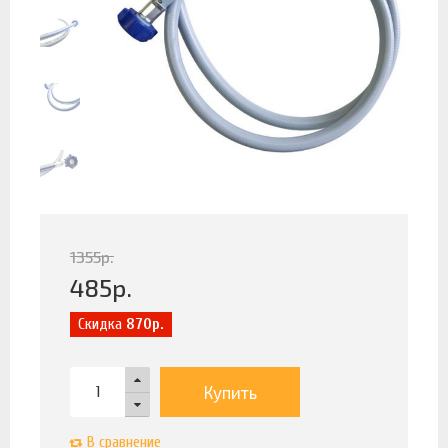
1355
р.
485
р.
Скидка
870р.
Купить
В сравнение