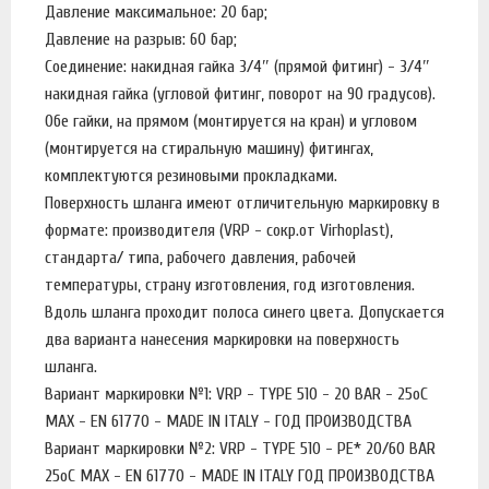
Давление максимальное: 20 бар;
Давление на разрыв: 60 бар;
Соединение: накидная гайка 3/4″ (прямой фитинг) - 3/4″
накидная гайка (угловой фитинг, поворот на 90 градусов).
Обе гайки, на прямом (монтируется на кран) и угловом
(монтируется на стиральную машину) фитингах,
комплектуются резиновыми прокладками.
Поверхность шланга имеют отличительную маркировку в
формате: производителя (VRP - сокр.от Virhoplast),
стандарта/ типа, рабочего давления, рабочей
температуры, страну изготовления, год изготовления.
Вдоль шланга проходит полоса синего цвета. Допускается
два варианта нанесения маркировки на поверхность
шланга.
Вариант маркировки №1: VRP - TYPE 510 - 20 BAR - 25оС
MAX - EN 61770 - MADE IN ITALY - ГОД ПРОИЗВОДСТВА
Вариант маркировки №2: VRP - TYPE 510 - PE* 20/60 BAR
25оС MAX - EN 61770 - MADE IN ITALY ГОД ПРОИЗВОДСТВА