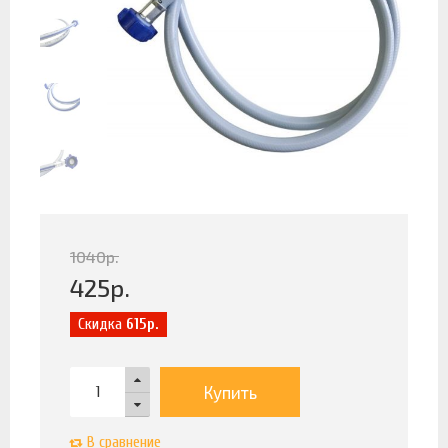
1040
р.
425
р.
Скидка
615р.
Купить
В сравнение