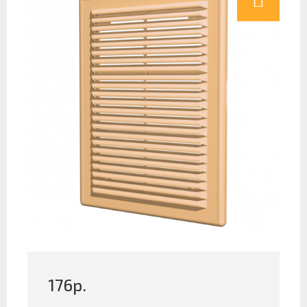
176
р.