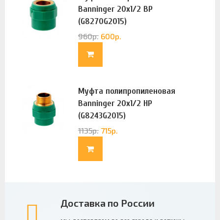
Banninger 20х1/2 ВР
(G8270G2015)
960
р.
600
р.
Муфта полипропиленовая
Banninger 20х1/2 НР
(G8243G2015)
1135
р.
715
р.
Доставка по России