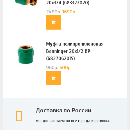
20х3/4 (G83322020)
2480
р.
1690
р.
Муфта полипропиленовая
Banninger 20х1/2 ВР
(G8270G2015)
960
р.
600
р.
Доставка по России
мы доставляем во все города и регионы.