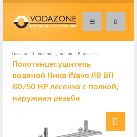
Полотенцесушители
Водяные
Полотенцесушитель
водяной Ника Wave ЛВ ВП
80/50 НР лесенка с полкой,
наружная резьба