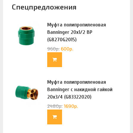
Спецпредложения
Муфта полипропиленовая
Banninger 20х1/2 ВР
(G8270G2015)
960
р.
600
р.
Муфта полипропиленовая
Banninger с накидной гайкой
20х3/4 (G83322020)
2480
р.
1690
р.