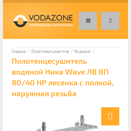
Полотенцесушители
Водяные
Полотенцесушитель
водяной Ника Wave ЛВ ВП
80/40 НР лесенка с полкой,
наружная резьба