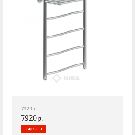
7920
р.
7920
р.
Скидка
1р.