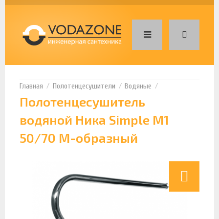
Полотенцесушители
Водяные
Полотенцесушитель
водяной Ника Simple М1
50/70 М-образный