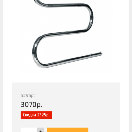
5395
р.
3070
р.
Скидка
2325р.