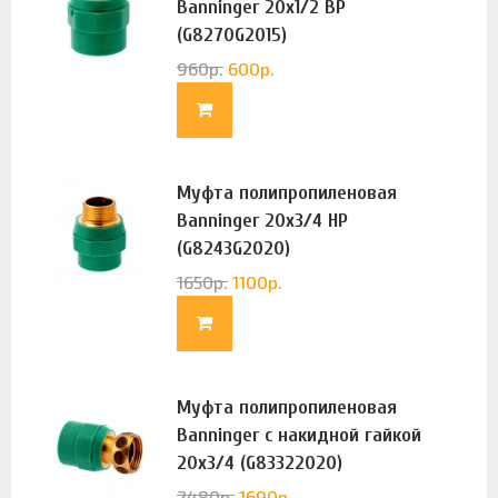
Banninger 20х1/2 ВР
(G8270G2015)
960
р.
600
р.
Муфта полипропиленовая
Banninger 20х3/4 НР
(G8243G2020)
1650
р.
1100
р.
Муфта полипропиленовая
Banninger с накидной гайкой
20х3/4 (G83322020)
2480
р.
1690
р.