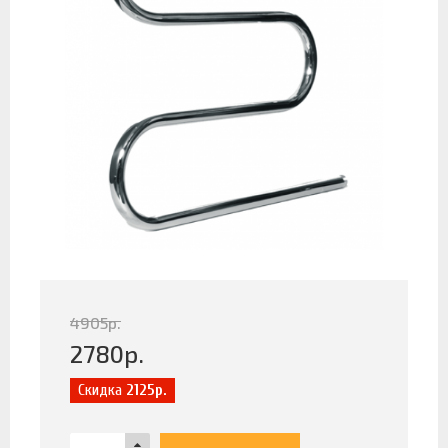
4905
р.
2780
р.
Скидка
2125р.