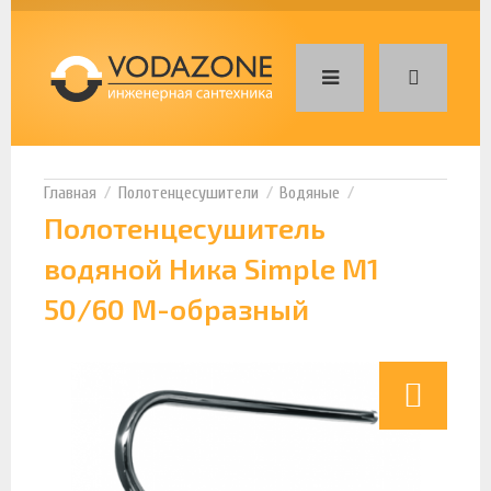
Полотенцесушители
Водяные
Полотенцесушитель
водяной Ника Simple М1
50/60 М-образный