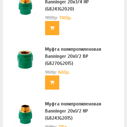
Banninger 20х3/4 НР
(G8243G2020)
1650
р.
1100
р.
Муфта полипропиленовая
Banninger 20х1/2 ВР
(G8270G2015)
960
р.
600
р.
Муфта полипропиленовая
Banninger 20х1/2 НР
(G8243G2015)
1135
р.
715
р.