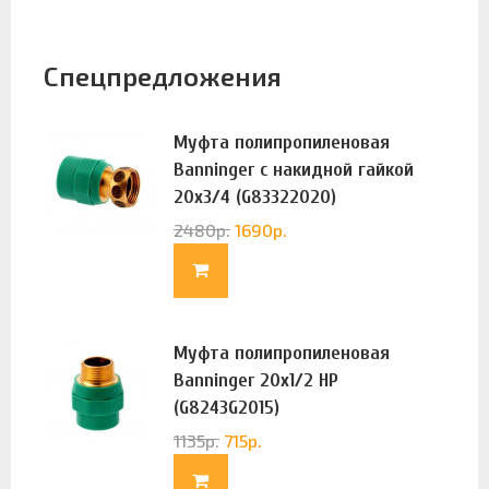
Спецпредложения
Муфта полипропиленовая
Banninger с накидной гайкой
20х3/4 (G83322020)
2480
р.
1690
р.
Муфта полипропиленовая
Banninger 20х1/2 НР
(G8243G2015)
1135
р.
715
р.