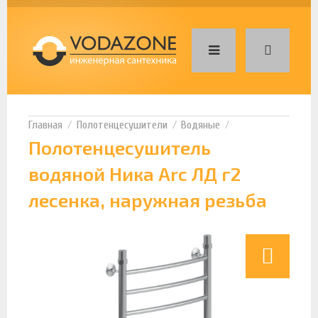
Полотенцесушители
Водяные
Полотенцесушитель
водяной Ника Arc ЛД г2
лесенка, наружная резьба