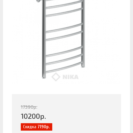
17390
р.
10200
р.
Скидка
7190р.