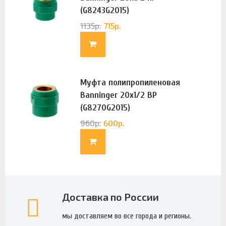
(G8243G2015)
1135
р.
715
р.
Муфта полипропиленовая
Banninger 20х1/2 ВР
(G8270G2015)
960
р.
600
р.
Доставка по России
мы доставляем во все города и регионы.