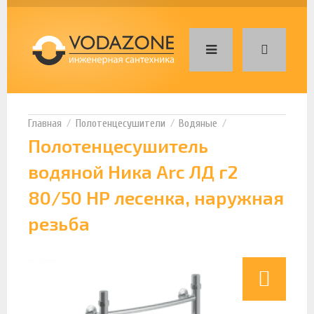
Полотенцесушители
Водяные
Полотенцесушитель
водяной Ника Arc ЛД г2
80/50 НР лесенка, наружная
резьба