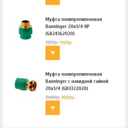
Муфта полипропиленовая
Banninger 20х3/4 НР
(G8243G2020)
1650
р.
1100
р.
Муфта полипропиленовая
Banninger с накидной гайкой
20х3/4 (G83322020)
2480
р.
1690
р.