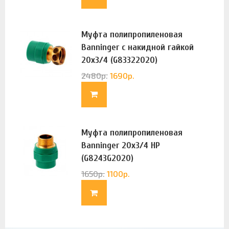
Муфта полипропиленовая
Banninger с накидной гайкой
20х3/4 (G83322020)
2480
р.
1690
р.
Муфта полипропиленовая
Banninger 20х3/4 НР
(G8243G2020)
1650
р.
1100
р.