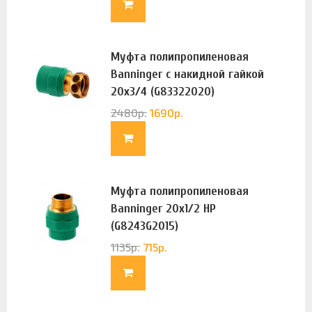
Муфта полипропиленовая
Banninger с накидной гайкой
20х3/4 (G83322020)
2480
р.
1690
р.
Муфта полипропиленовая
Banninger 20х1/2 НР
(G8243G2015)
1135
р.
715
р.