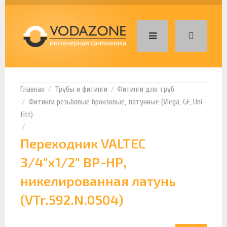
Трубы и фитинги
Фитинги для труб
Фитинги резьбовые бронзовые, латунные (Viega, GF, Uni-
fitt)
Переходник VALTEC
3/4"х1/2" ВР-НР,
никелированная латунь
(VTr.592.N.0504)