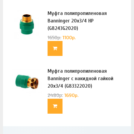
Муфта полипропиленовая
Banninger 20х3/4 НР
(G8243G2020)
1650
р.
1100
р.
Муфта полипропиленовая
Banninger с накидной гайкой
20х3/4 (G83322020)
2480
р.
1690
р.