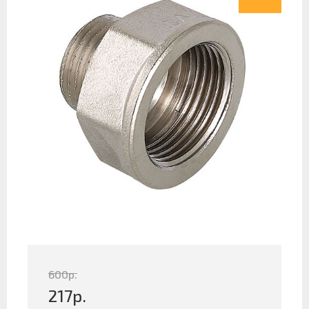
600
р.
217
р.