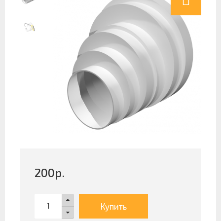
200
р.
Купить