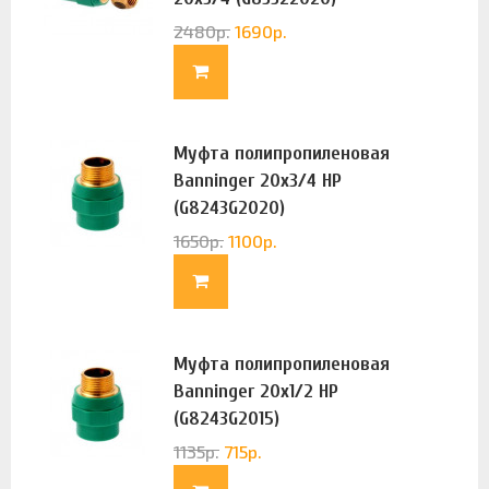
2480
р.
1690
р.
Муфта полипропиленовая
Banninger 20х3/4 НР
(G8243G2020)
1650
р.
1100
р.
Муфта полипропиленовая
Banninger 20х1/2 НР
(G8243G2015)
1135
р.
715
р.