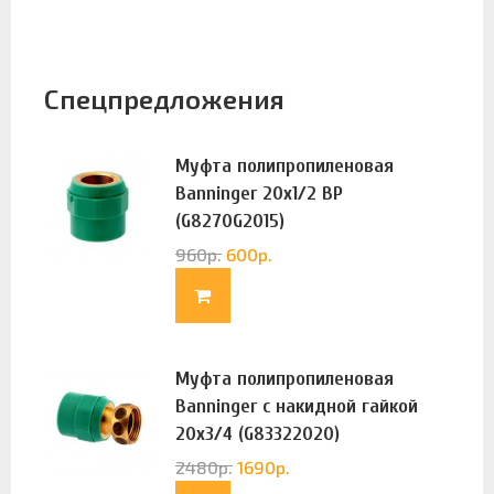
Спецпредложения
Муфта полипропиленовая
Banninger 20х1/2 ВР
(G8270G2015)
960
р.
600
р.
Муфта полипропиленовая
Banninger с накидной гайкой
20х3/4 (G83322020)
2480
р.
1690
р.