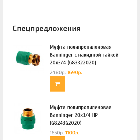
Спецпредложения
Муфта полипропиленовая
Banninger с накидной гайкой
20х3/4 (G83322020)
2480
р.
1690
р.
Муфта полипропиленовая
Banninger 20х3/4 НР
(G8243G2020)
1650
р.
1100
р.