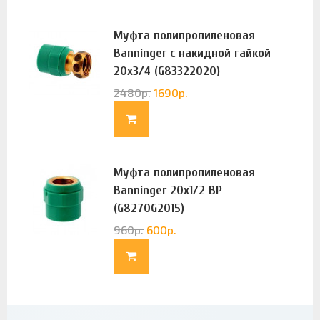
Муфта полипропиленовая
Banninger с накидной гайкой
20х3/4 (G83322020)
2480
р.
1690
р.
Муфта полипропиленовая
Banninger 20х1/2 ВР
(G8270G2015)
960
р.
600
р.