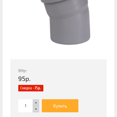
80
р.
95
р.
Скидка
-15р.
Купить