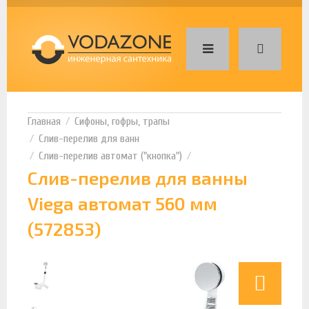
Сифоны, гофры, трапы
Слив-перелив для ванн
Слив-перелив автомат ("кнопка")
Слив-перелив для ванны
Viega автомат 560 мм
(572853)