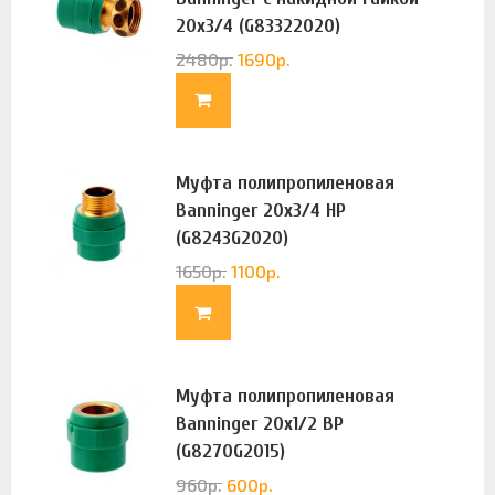
20х3/4 (G83322020)
2480
р.
1690
р.
Муфта полипропиленовая
Banninger 20х3/4 НР
(G8243G2020)
1650
р.
1100
р.
Муфта полипропиленовая
Banninger 20х1/2 ВР
(G8270G2015)
960
р.
600
р.