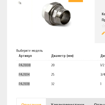
К
П
Выберите модель
Артикул
Диаметр (мм)
Ди
PA21008
20
1/2
PA21014
25
3/
PA21018
32
1
Описание
Характеристики
Отзы