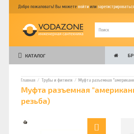
Добро пожаловать! Вы можете
войти
или
зарегистрироватьс
Б
КАТАЛОГ
Трубы и фитинги
Муфта разъемная "американка
Муфта разъемная "американк
резьба)