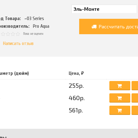
од Товара:
~03 Series
Рассчитать дост
роизводитель:
Pro Aqua
Пока не оценен
Написать отзыв
аметр (дюйм)
Цена, ₽
255р.
460р.
4
561р.
вы