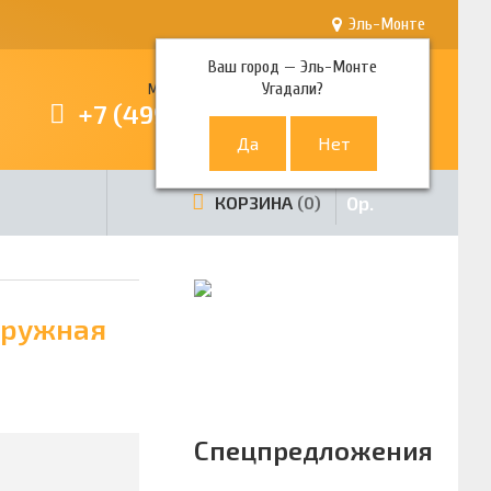
Эль-Монте
Ваш город —
Эль-Монте
Угадали?
Многоканальный телефон
+7 (499) 380-80-80
0
р.
КОРЗИНА
0
аружная
Спецпредложения