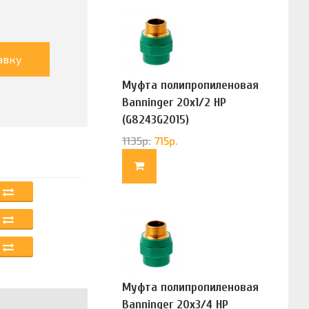
авку
Муфта полипропиленовая
Banninger 20х1/2 НР
(G8243G2015)
1135
р.
715
р.
Муфта полипропиленовая
Banninger 20х3/4 НР