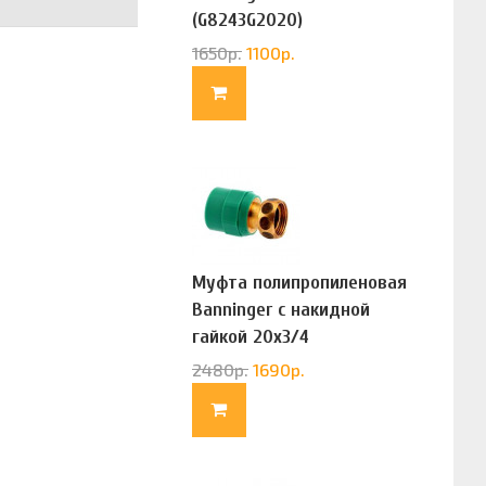
(G8243G2020)
1650
р.
1100
р.
Муфта полипропиленовая
Banninger с накидной
гайкой 20х3/4
(G83322020)
2480
р.
1690
р.