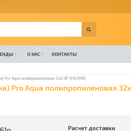
я
.
РЕНДЫ
О НАС
КОНТАКТЫ
 Pro Aqua полипропиленовая 32х1 НР (PA21018)
а) Pro Aqua полипропиленовая 32х
Расчет доставки
61
р.