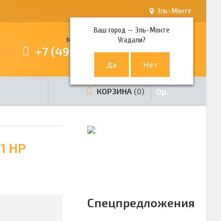
Эль-Монте
Ваш город —
Эль-Монте
Угадали?
Многоканальный телефон
+7 (499) 380-80-80
0
р.
КОРЗИНА
0
1 НР
Спецпредложения