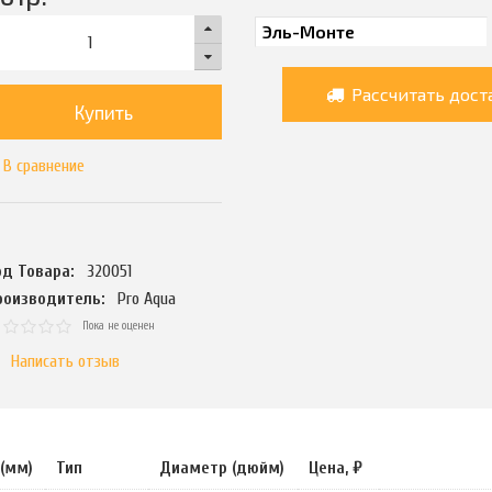
Рассчитать дост
Купить
В сравнение
од Товара:
320051
роизводитель:
Pro Aqua
Пока не оценен
Написать отзыв
(мм)
Тип
Диаметр (дюйм)
Цена, ₽