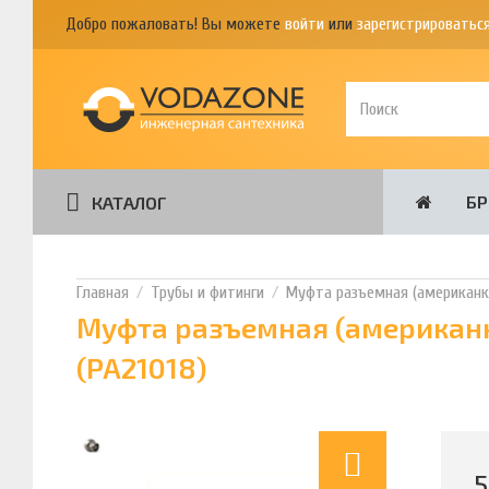
Добро пожаловать! Вы можете
войти
или
зарегистрироватьс
Б
КАТАЛОГ
Трубы и фитинги
Муфта разъемная (американка)
Муфта разъемная (американк
(PA21018)
5