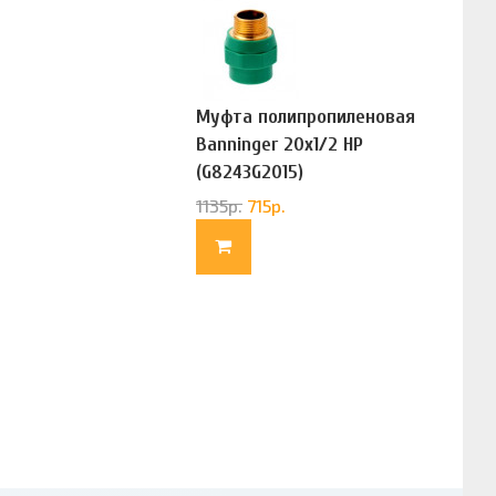
Муфта полипропиленовая
Banninger 20х1/2 НР
(G8243G2015)
1135
р.
715
р.