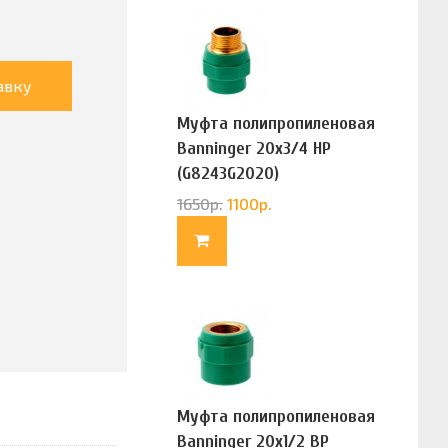
авку
Муфта полипропиленовая
Banninger 20х3/4 НР
(G8243G2020)
1650
р.
1100
р.
Муфта полипропиленовая
Banninger 20х1/2 ВР