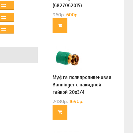
(G8270G2015)
960
р.
600
р.
Муфта полипропиленовая
Banninger с накидной
гайкой 20х3/4
(G83322020)
2480
р.
1690
р.