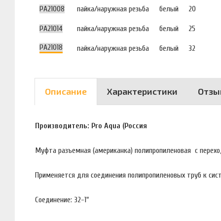
PA21008
пайка/наружная резьба
белый
20
PA21014
пайка/наружная резьба
белый
25
PA21018
пайка/наружная резьба
белый
32
Описание
Характеристики
Отзы
Производитель: Pro Aqua (Россия
Муфта разъемная (американка) полипропиленовая с перехо
Применяется для соединения полипропиленовых труб к сист
Соединение: 32-1"