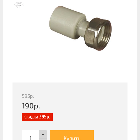
585
р.
190
р.
Скидка
395р.
Купить