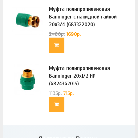
Муфта полипропиленовая
Banninger с накидной гайкой
20х3/4 (G83322020)
2480
р.
1690
р.
Муфта полипропиленовая
Banninger 20х1/2 НР
(G8243G2015)
1135
р.
715
р.