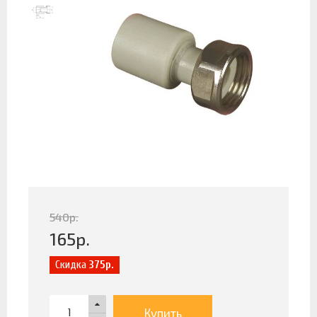
540
р.
165
р.
Скидка
375р.
Купить