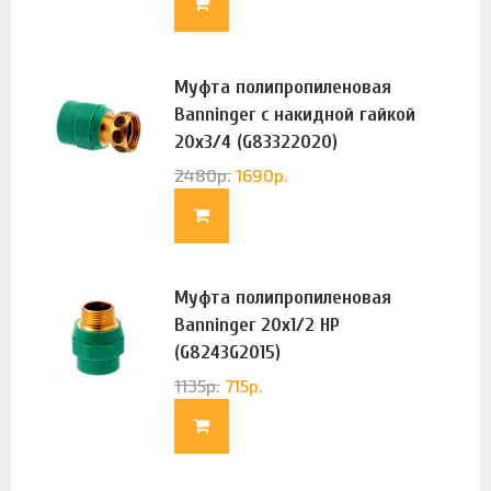
Муфта полипропиленовая
Banninger с накидной гайкой
20х3/4 (G83322020)
2480
р.
1690
р.
Муфта полипропиленовая
Banninger 20х1/2 НР
(G8243G2015)
1135
р.
715
р.