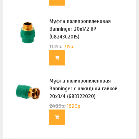
Муфта полипропиленовая
Banninger 20х1/2 НР
(G8243G2015)
1135
р.
715
р.
Муфта полипропиленовая
Banninger с накидной гайкой
20х3/4 (G83322020)
2480
р.
1690
р.