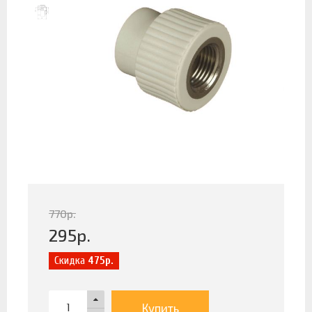
770
р.
295
р.
Скидка
475р.
Купить