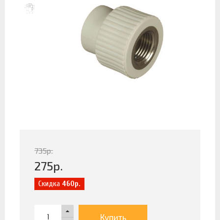
735
р.
275
р.
Скидка
460р.
Купить