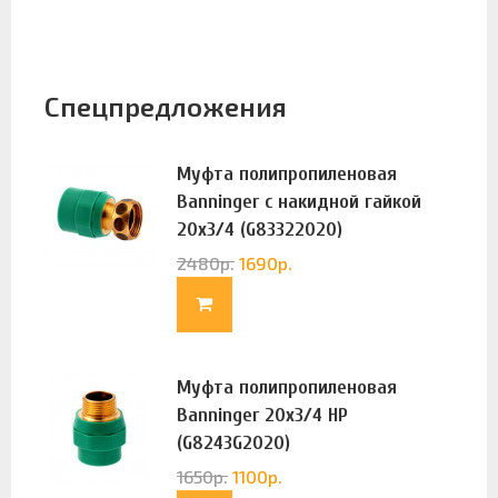
Спецпредложения
Муфта полипропиленовая
Banninger с накидной гайкой
20х3/4 (G83322020)
2480
р.
1690
р.
Муфта полипропиленовая
Banninger 20х3/4 НР
(G8243G2020)
1650
р.
1100
р.