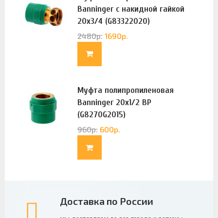
Banninger с накидной гайкой
20х3/4 (G83322020)
2480
р.
1690
р.
Муфта полипропиленовая
Banninger 20х1/2 ВР
(G8270G2015)
960
р.
600
р.
Доставка по России