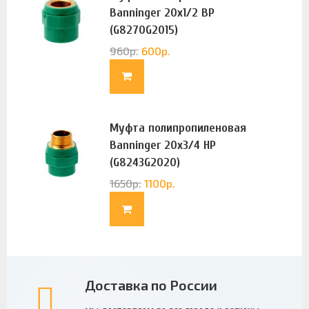
Banninger 20х1/2 ВР
(G8270G2015)
960
р.
600
р.
Муфта полипропиленовая
Banninger 20х3/4 НР
(G8243G2020)
1650
р.
1100
р.
Доставка по России