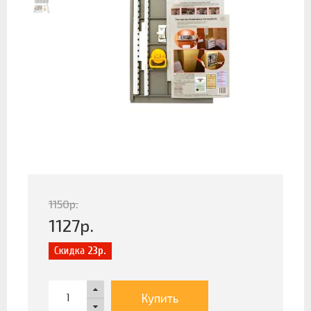
1150
р.
1127
р.
Скидка
23р.
Купить