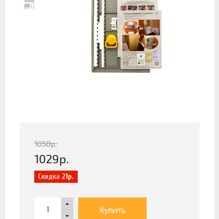
1050
р.
1029
р.
Скидка
21р.
Купить