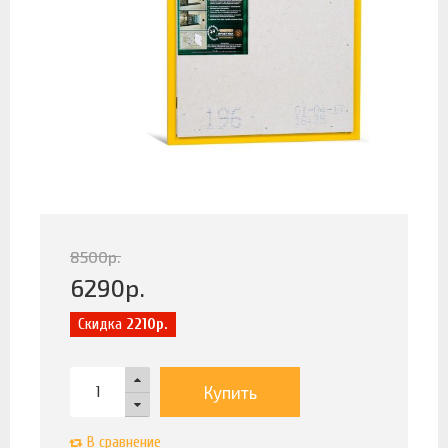
8500
р.
6290
р.
Скидка
2210р.
Купить
В сравнение