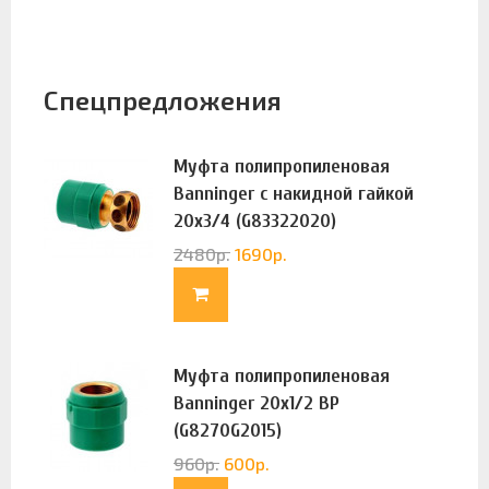
Спецпредложения
Муфта полипропиленовая
Banninger с накидной гайкой
20х3/4 (G83322020)
2480
р.
1690
р.
Муфта полипропиленовая
Banninger 20х1/2 ВР
(G8270G2015)
960
р.
600
р.