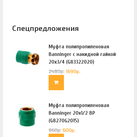
Спецпредложения
Муфта полипропиленовая
Banninger с накидной гайкой
20х3/4 (G83322020)
2480
р.
1690
р.
Муфта полипропиленовая
Banninger 20х1/2 ВР
(G8270G2015)
960
р.
600
р.