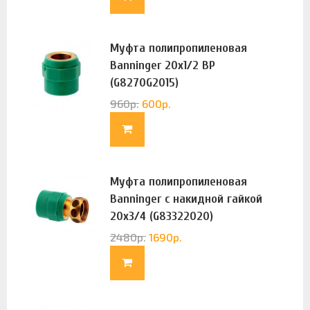
Муфта полипропиленовая
Banninger 20х1/2 ВР
(G8270G2015)
960
р.
600
р.
Муфта полипропиленовая
Banninger с накидной гайкой
20х3/4 (G83322020)
2480
р.
1690
р.