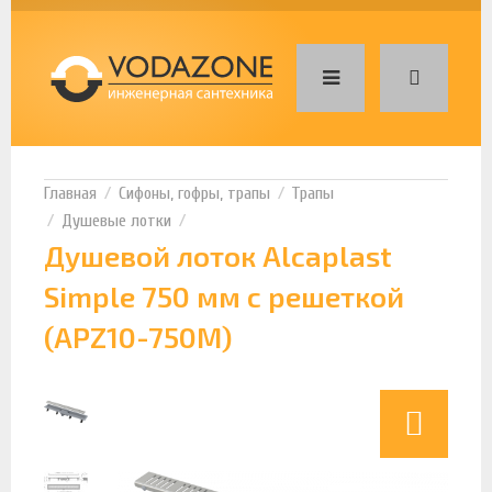
Сифоны, гофры, трапы
Трапы
Душевые лотки
Душевой лоток Alcaplast
Simple 750 мм с решеткой
(APZ10-750М)