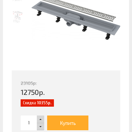
23105
р.
12750
р.
Скидка
10355р.
Купить