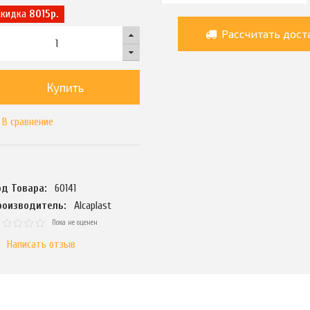
Скидка
8015р.
Рассчитать дост
Купить
В сравнение
од Товара:
60141
роизводитель:
Alcaplast
Пока не оценен
Написать отзыв