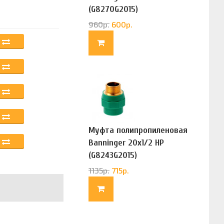
(G8270G2015)
960
р.
600
р.
Муфта полипропиленовая
Banninger 20х1/2 НР
(G8243G2015)
1135
р.
715
р.