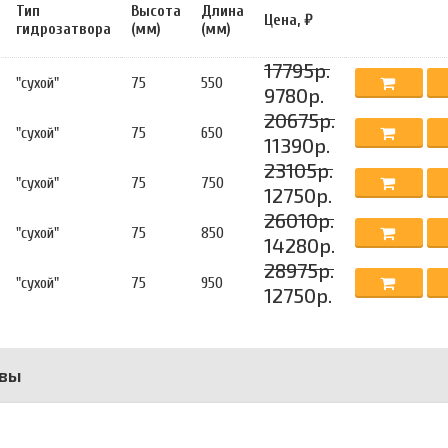
Тип
Высота
Длина
Цена, ₽
гидрозатвора
(мм)
(мм)
17795р.
"сухой"
75
550
9780р.
20675р.
"сухой"
75
650
11390р.
23105р.
"сухой"
75
750
12750р.
26010р.
"сухой"
75
850
14280р.
28975р.
"сухой"
75
950
12750р.
вы