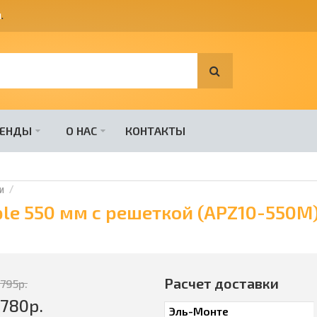
я
.
РЕНДЫ
О НАС
КОНТАКТЫ
и
ple 550 мм с решеткой (APZ10-550М
Расчет доставки
7795
р.
9780
р.