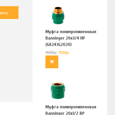
авку
Муфта полипропиленовая
Banninger 20х3/4 НР
(G8243G2020)
1650
р.
1100
р.
Муфта полипропиленовая
Banninger 20х1/2 ВР