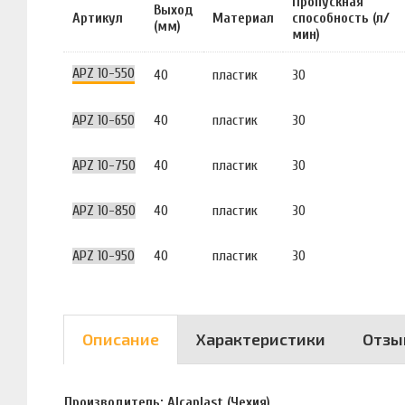
Пропускная
Выход
Артикул
Материал
способность (л/
(мм)
мин)
APZ 10-550
40
пластик
30
APZ 10-650
40
пластик
30
APZ 10-750
40
пластик
30
APZ 10-850
40
пластик
30
APZ 10-950
40
пластик
30
Описание
Характеристики
Отзы
Производитель: Alcaplast (Чехия)