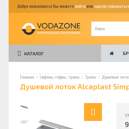
Добро пожаловать! Вы можете
войти
или
зарегистрироватьс
Б
КАТАЛОГ
Сифоны, гофры, трапы
Трапы
Душевые лотк
Душевой лоток Alcaplast Sim
1