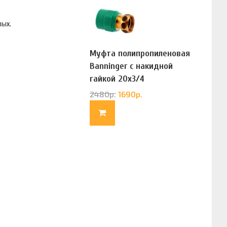
вых.
Муфта полипропиленовая
Banninger с накидной
гайкой 20х3/4
(G83322020)
2480
р.
1690
р.