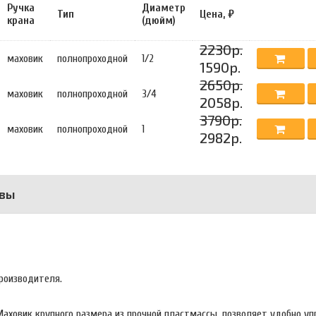
Ручка
Диаметр
Тип
Цена, ₽
крана
(дюйм)
2230р.
маховик
полнопроходной
1/2
1590р.
2650р.
маховик
полнопроходной
3/4
2058р.
3790р.
маховик
полнопроходной
1
2982р.
вы
производителя.
аховик крупного размера из прочной пластмассы, позволяет удобно у