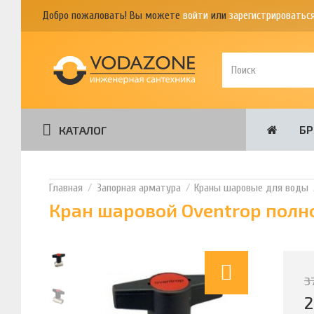
Добро пожаловать! Вы можете
войти
или
зарегистрироватьс
Б
КАТАЛОГ
Запорная арматура
Краны шаровые для воды
Кран шаровой Oventrop полно
3