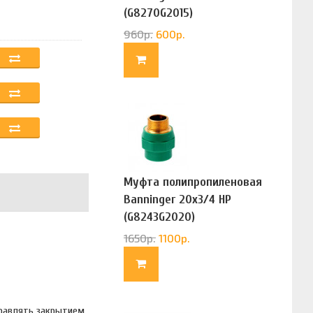
(G8270G2015)
960
р.
600
р.
Муфта полипропиленовая
Banninger 20х3/4 НР
(G8243G2020)
1650
р.
1100
р.
правлять закрытием,