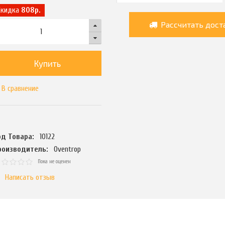
Скидка
808р.
Рассчитать дост
Купить
В сравнение
од Товара:
10122
роизводитель:
Oventrop
Пока не оценен
Написать отзыв