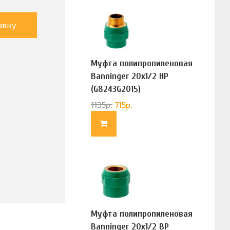
авку
Муфта полипропиленовая
Banninger 20х1/2 НР
(G8243G2015)
1135
р.
715
р.
Муфта полипропиленовая
Banninger 20х1/2 ВР