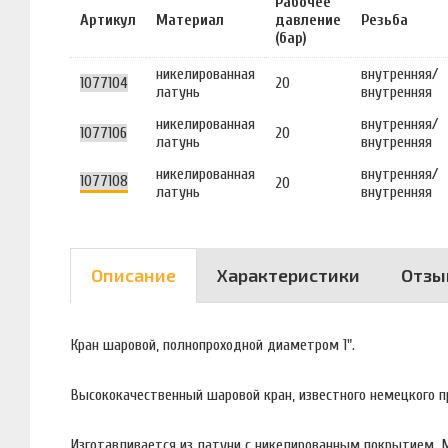
Рабочее
Артикул
Материал
давление
Резьба
(бар)
никелированная
внутренняя/
1077104
20
латунь
внутренняя
никелированная
внутренняя/
1077106
20
латунь
внутренняя
никелированная
внутренняя/
1077108
20
латунь
внутренняя
Описание
Характеристики
Отзы
Кран шаровой, полнопроходной диаметром 1".
Высококачественный шаровой кран, известного немецкого 
Изготавливается из латуни с никелированным покрытием. М