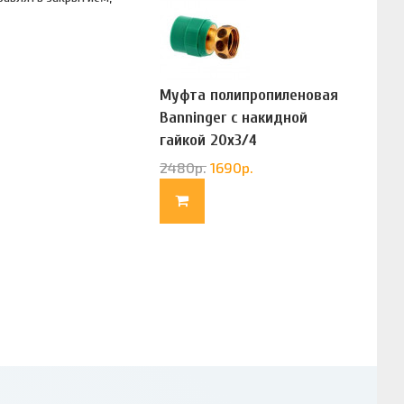
Муфта полипропиленовая
Banninger с накидной
гайкой 20х3/4
(G83322020)
2480
р.
1690
р.