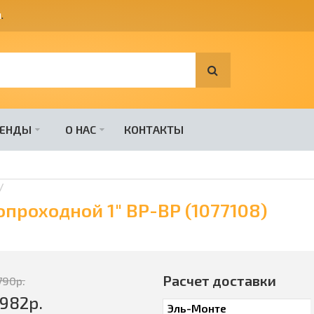
я
.
РЕНДЫ
О НАС
КОНТАКТЫ
проходной 1" ВР-ВР (1077108)
Расчет доставки
790
р.
2982
р.