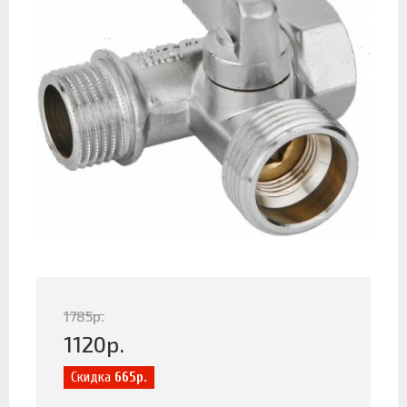
1785
р.
1120
р.
Скидка
665р.