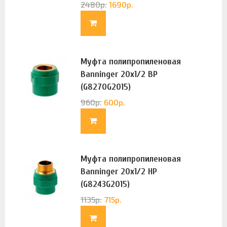
2480
р.
1690
р.
Муфта полипропиленовая
Banninger 20х1/2 ВР
(G8270G2015)
960
р.
600
р.
Муфта полипропиленовая
Banninger 20х1/2 НР
(G8243G2015)
1135
р.
715
р.