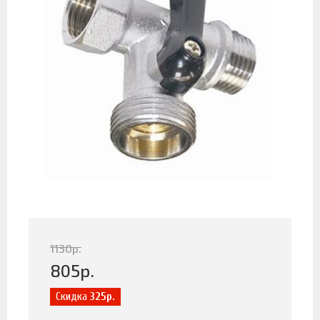
1130
р.
805
р.
Скидка
325р.