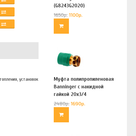
(G8243G2020)
1650
р.
1100
р.
Муфта полипропиленовая
топления, установок
Banninger с накидной
гайкой 20х3/4
(G83322020)
2480
р.
1690
р.