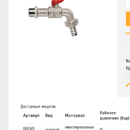
К
П
Доступные модели
Рабочее
Артикул
Вид
Материал
давление (бар)
никелированная
132 1/2
угловой
15