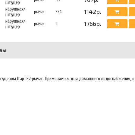
штуцер
наружная/
1142р.
рычаг
3/4
штуцер
наружная/
1766р.
рычаг
1
штуцер
вы
уцером Itap 132 рычаг. Применяется для домашнего водоснабжения, о