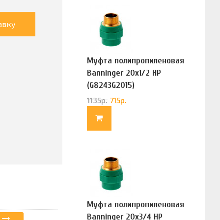
авку
Муфта полипропиленовая
Banninger 20х1/2 НР
(G8243G2015)
1135
р.
715
р.
Муфта полипропиленовая
Banninger 20х3/4 НР