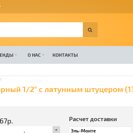
я
.
РЕНДЫ
О НАС
КОНТАКТЫ
рный 1/2" с латунным штуцером (13
Расчет доставки
67
р.