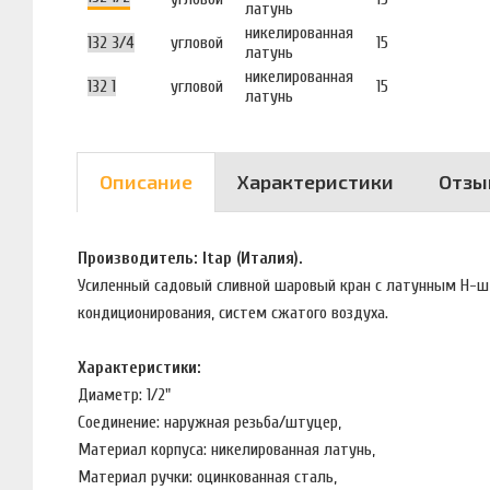
латунь
никелированная
132 3/4
угловой
15
латунь
никелированная
132 1
угловой
15
латунь
Описание
Характеристики
Отзы
Производитель: Itap (Италия).
Усиленный садовый сливной шаровый кран с латунным Н-шт
кондиционирования, систем сжатого воздуха.
Характеристики:
Диаметр: 1/2"
Соединение: наружная резьба/штуцер,
Материал корпуса: никелированная латунь,
Материал ручки: оцинкованная сталь,