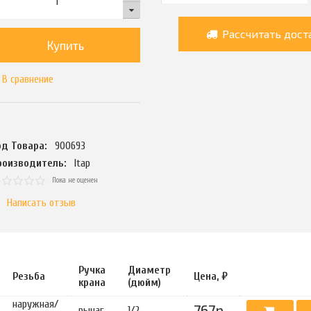
Рассчитать дост
Купить
В сравнение
од Товара:
900693
роизводитель:
Itap
Пока не оценен
Написать отзыв
Ручка
Диаметр
Резьба
Цена, ₽
крана
(дюйм)
наружная/
767р.
рычаг
1/2