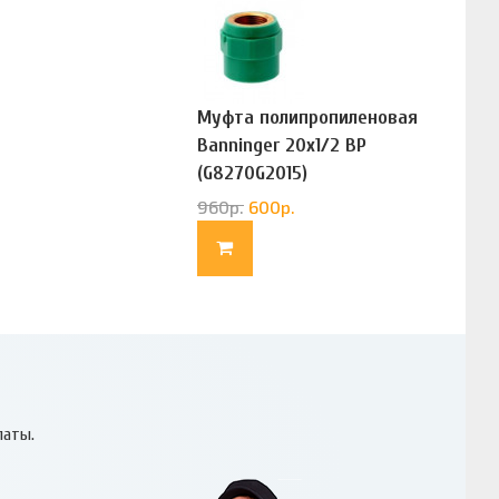
Муфта полипропиленовая
Banninger 20х1/2 ВР
(G8270G2015)
960
р.
600
р.
латы.