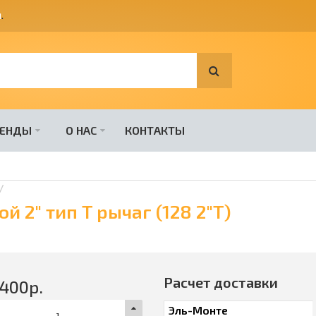
я
.
РЕНДЫ
О НАС
КОНТАКТЫ
й 2" тип T рычаг (128 2"T)
Расчет доставки
2400
р.