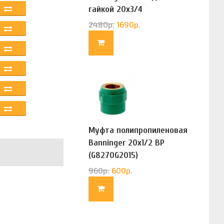
гайкой 20х3/4
(G83322020)
2480
р.
1690
р.
Муфта полипропиленовая
Banninger 20х1/2 ВР
(G8270G2015)
960
р.
600
р.