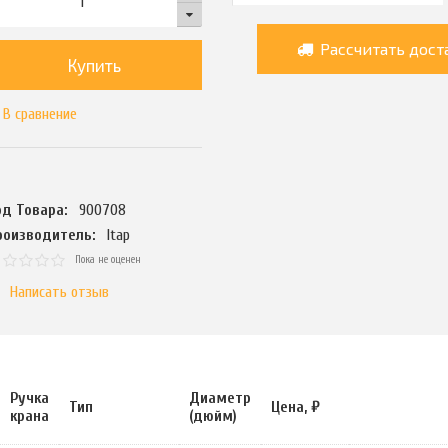
Рассчитать дост
Купить
В сравнение
од Товара:
900708
роизводитель:
Itap
Пока не оценен
Написать отзыв
Ручка
Диаметр
Тип
Цена, ₽
крана
(дюйм)