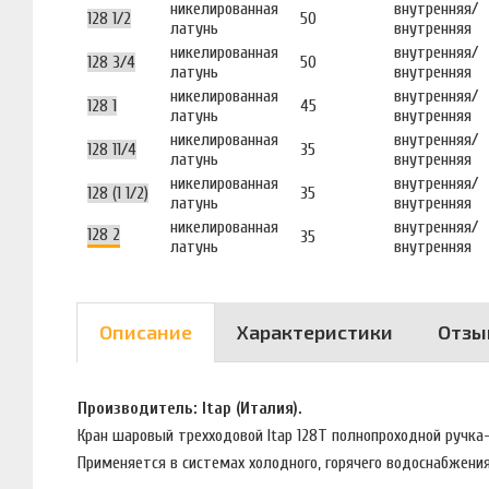
никелированная
внутренняя/
128 1/2
50
латунь
внутренняя
никелированная
внутренняя/
128 3/4
50
латунь
внутренняя
никелированная
внутренняя/
128 1
45
латунь
внутренняя
никелированная
внутренняя/
128 11/4
35
латунь
внутренняя
никелированная
внутренняя/
128 (1 1/2)
35
латунь
внутренняя
никелированная
внутренняя/
128 2
35
латунь
внутренняя
Описание
Характеристики
Отзы
Производитель: Itap (Италия).
Кран шаровый трехходовой Itap 128T полнопроходной ручка
Применяется в системах холодного, горячего водоснабжения