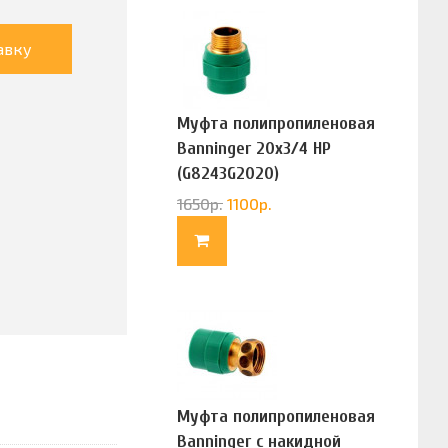
авку
Муфта полипропиленовая
Banninger 20х3/4 НР
(G8243G2020)
1650
р.
1100
р.
Муфта полипропиленовая
Banninger с накидной