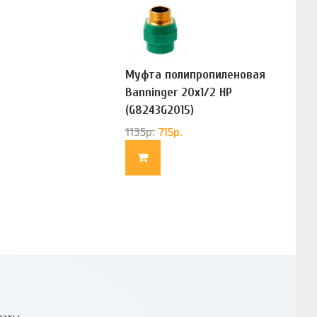
Муфта полипропиленовая
Banninger 20х1/2 НР
(G8243G2015)
1135
р.
715
р.