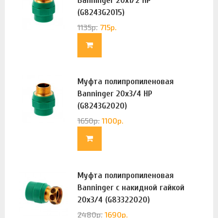
Banninger 20х1/2 НР
(G8243G2015)
1135
р.
715
р.
Муфта полипропиленовая
Banninger 20х3/4 НР
(G8243G2020)
1650
р.
1100
р.
Муфта полипропиленовая
Banninger с накидной гайкой
20х3/4 (G83322020)
2480
р.
1690
р.