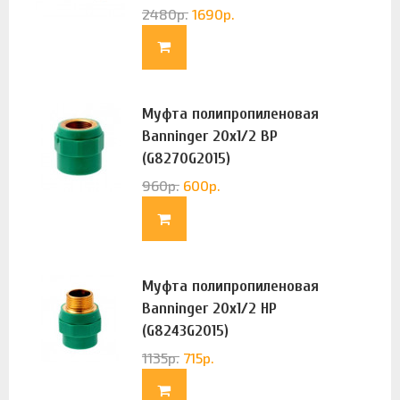
2480
р.
1690
р.
Муфта полипропиленовая
Banninger 20х1/2 ВР
(G8270G2015)
960
р.
600
р.
Муфта полипропиленовая
Banninger 20х1/2 НР
(G8243G2015)
1135
р.
715
р.